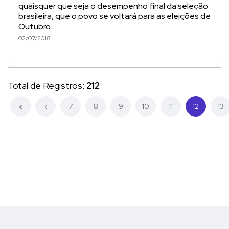
quaisquer que seja o desempenho final da seleção
brasileira, que o povo se voltará para as eleições de
Outubro.
02/07/2018
Total de Registros:
212
(current)
«
‹
7
8
9
10
11
12
13