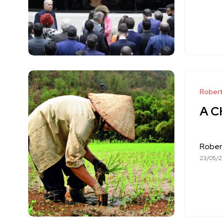
Robert
A C
Rober
23/05/