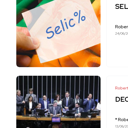
SEL
Rober
24/06/
Robert
DE
* Rob
13/06/2