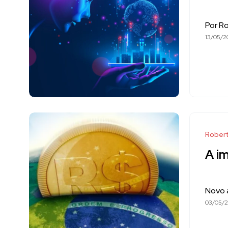
Por R
13/05/2
Robert
A im
Novo a
03/05/