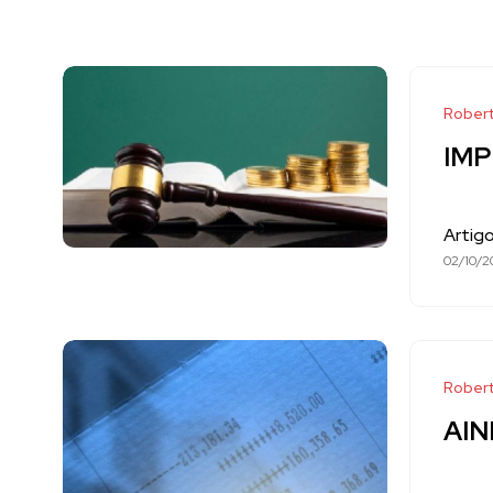
Robert
IMP
Artig
02/10/2
Robert
AIN