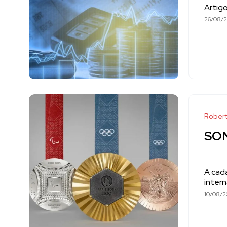
Artig
26/08/
Robert
SO
A cad
intern
10/08/2