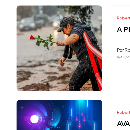
Robert
A P
Por R
16/05/2
Robert
AVA