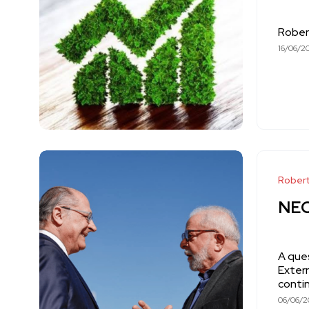
Rober
16/06/2
Robert
NE
A ques
Extern
contin
06/06/2