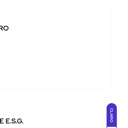
URO
CLARO
E.S.G.