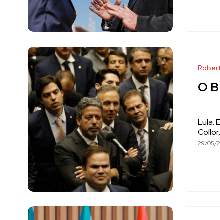
Robert
O B
Lula. 
Collor
29/05/