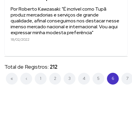
Por Roberto Kawzasaki: "É incrível como Tupã
produz mercadorias e serviços de grande
qualidade, afinal conseguimos nos destacar nesse
imenso mercado nacional e internacional. Vou aqui
expressar minha modesta preferência"
18/02/2022
Total de Registros:
212
(current)
«
‹
1
2
3
4
5
6
7