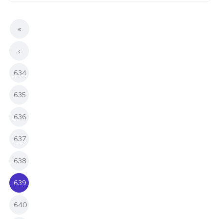
«
‹
634
635
636
637
638
639
(current)
640