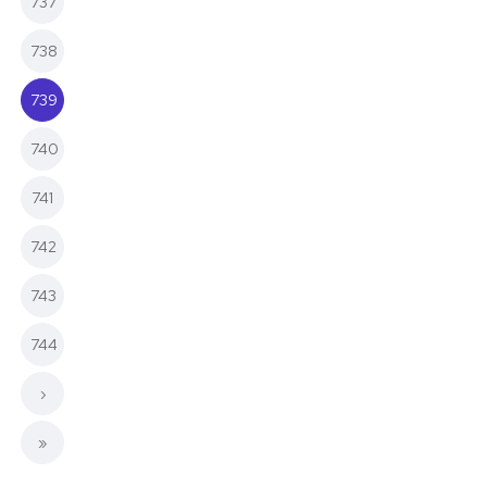
737
738
739
(current)
740
741
742
743
744
›
»