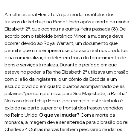
A multinacional Heinz terá que mudar os rótulos dos
frascos de ketchup no Reino Unido após a morte da rainha
Elizabeth 2ª, que ocorreu na quinta-feira passada (8). De
acordo com o tabloide britânico Mirror, a mudança deve
ocorrer devido ao Royal Warrant, um documento que
permite que uma empresa use o brasão real nos produtos
e na comercialização deles em troca do fornecimento de
bens e serviços à realeza. Durante o período em que
esteve no poder, a Rainha Elizabeth 2ª utilizava um brasão
com o leão da Inglaterra, o unicórnio da Escócia e um
escudo dividido em quatro quartos acompanhado pelas
palavras "por compromisso para Sua Majestade, a Rainha".
No caso do ketchup Heinz, por exemplo, este símbolo é
exibido na parte superior e frontal dos frascos vendidos
no Reino Unido.
O que vai mudar?
Com a morte da
monarca, a imagem deve ser alterada para o brasão do rei
Charles 3º. Outras marcas também precisarão mudar os