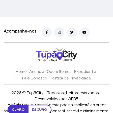
Acompanhe-nos
Home
Anuncie
Quem Somos
Expediente
Fale Conosco
Política de Privacidade
2026 © TupãCity - Todos os direitos reservados -
Desenvolvido por
WEB5
A cópia total ou parcial desta página implicará ao autor
CLARO
ESCURO
sob pena de ter que se reponsabilizar civil e criminalmente.