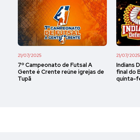
21/07/2025
21/07/2025
7º Campeonato de Futsal A
Indians 
Gente é Crente reúne igrejas de
final do 
Tupã
quinta-f