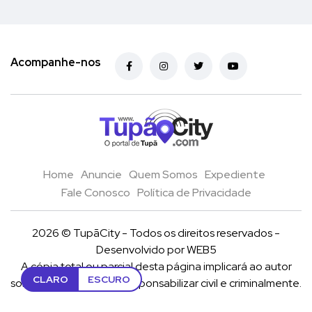
Acompanhe-nos
Home
Anuncie
Quem Somos
Expediente
Fale Conosco
Política de Privacidade
2026 © TupãCity - Todos os direitos reservados -
Desenvolvido por
WEB5
A cópia total ou parcial desta página implicará ao autor
CLARO
ESCURO
sob pena de ter que se reponsabilizar civil e criminalmente.