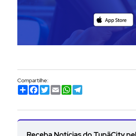
Compartilhe:
Compartilhar
Facebook
Twitter
Email
WhatsApp
Telegram
Receba Notícias do TupãCity p