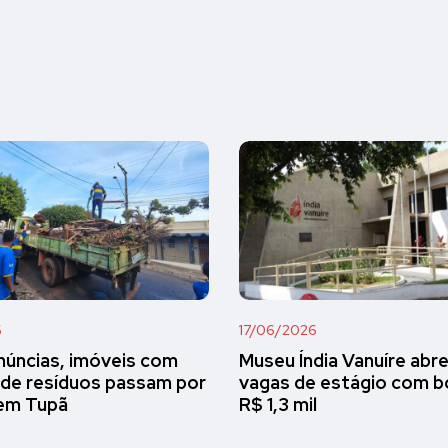
6
17/06/2026
úncias, imóveis com
Museu Índia Vanuíre abr
de resíduos passam por
vagas de estágio com b
 em Tupã
R$ 1,3 mil