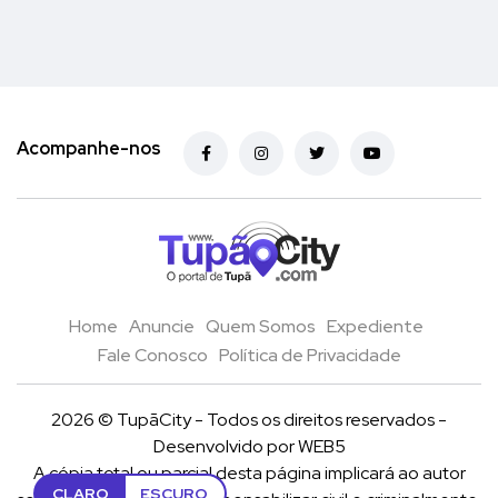
Acompanhe-nos
Home
Anuncie
Quem Somos
Expediente
Fale Conosco
Política de Privacidade
2026 © TupãCity - Todos os direitos reservados -
Desenvolvido por
WEB5
A cópia total ou parcial desta página implicará ao autor
CLARO
ESCURO