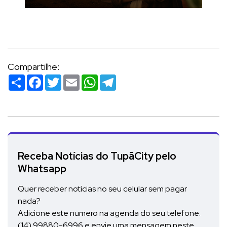
Compartilhe:
Compartilhar
Facebook
Twitter
Email
WhatsApp
Telegram
Receba Notícias do TupãCity pelo
Whatsapp
Quer receber notícias no seu celular sem pagar
nada?
Adicione este numero na agenda do seu telefone:
(14) 99880-6996
e envie uma mensagem neste