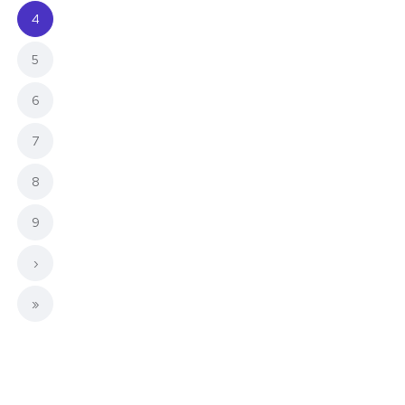
(current)
4
5
6
7
8
9
›
»