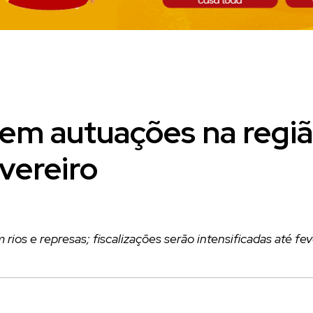
tem autuações na regiã
evereiro
ios e represas; fiscalizações serão intensificadas até fev