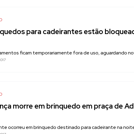
O
nquedos para cadeirantes estão bloque
amentos ficam temporariamente fora de uso, aguardando no
017
O
ança morre em brinquedo em praça de A
nte ocorreu em brinquedo destinado para cadeirante na noit