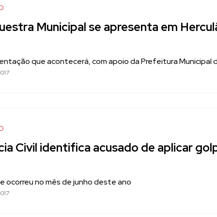
O
uestra Municipal se apresenta em Hercul
entação que acontecerá, com apoio da Prefeitura Municipal de
017
O
cia Civil identifica acusado de aplicar g
me ocorreu no mês de junho deste ano
017