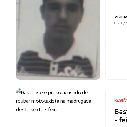
Vítim
02/09/2
REGIÃ
Bas
- fe