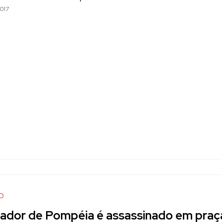
017
O
ador de Pompéia é assassinado em praç