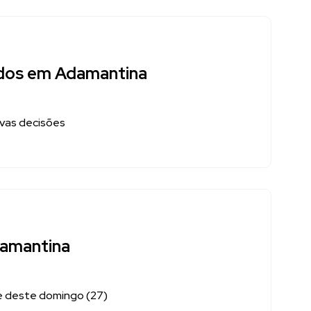
ados em Adamantina
vas decisões
damantina
e deste domingo (27)