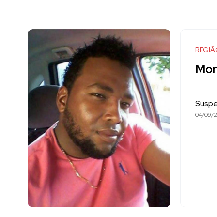
REGIÃ
Mor
Suspei
04/09/2