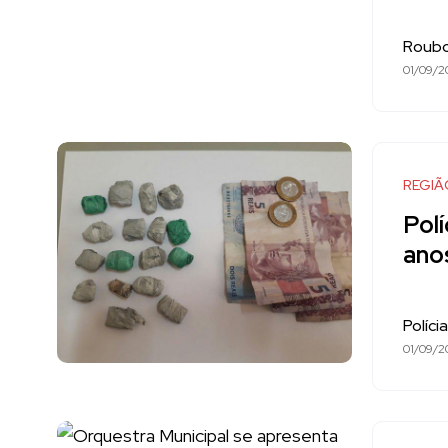
Roubo
01/09/2
REGIÃ
Pol
ano
Políci
01/09/2