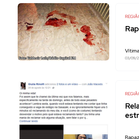
REGIÃ
Rap
Vítima
03/09/2
REGIÃ
Rel
est
Rapaz