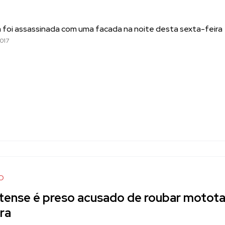
a foi assassinada com uma facada na noite desta sexta-feira
017
O
tense é preso acusado de roubar motota
ira