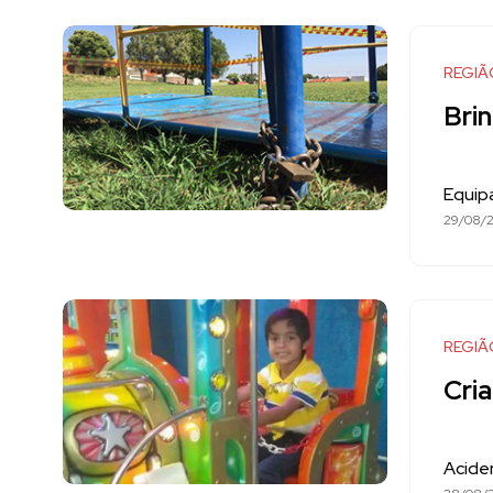
REGIÃ
Bri
Equip
29/08/2
REGIÃ
Cri
Acide