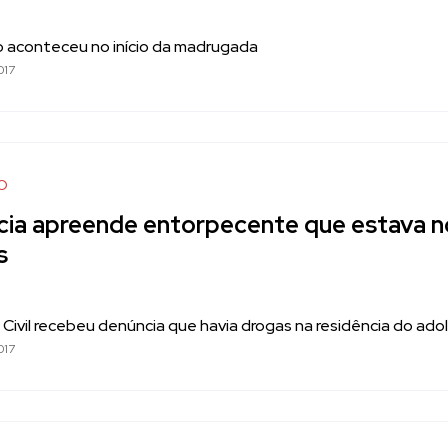
 aconteceu no início da madrugada
017
O
ícia apreende entorpecente que estava n
s
a Civil recebeu denúncia que havia drogas na residência do ad
017