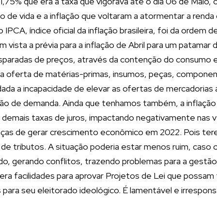
11,75% que era a taxa que vigorava até o dia 06 de Maio,
de vida e a inflação que voltaram a atormentar a renda do
IPCA, índice oficial da inflação brasileira, foi da ordem
m vista a prévia para a inflação de Abril para um patamar
 disparadas de preços, através da contenção do consumo e
na oferta de matérias-primas, insumos, peças, componen
dada a incapacidade de elevar as ofertas de mercadorias
ão de demanda. Ainda que tenhamos também, a inflação 
 demais taxas de juros, impactando negativamente nas v
anças de gerar crescimento econômico em 2022. Pois 
tributos. A situação poderia estar menos ruim, caso o
 gerando conflitos, trazendo problemas para a gestão
ra facilidades para aprovar Projetos de Lei que possam t
s para seu eleitorado ideológico. É lamentável e irrespons