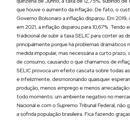
quinzena de Junho, a taxa de 12,75%, subindo de 
que houve o aumento da inflação. De fato, o custo 
Governo Bolsonaro a inflação disparou. Em 2019, o 
em 2021, a inflação disparou para 10,67%. Tendo e
tradicional de subir a taxa SELIC para conter as
principalmente porque há problemas dramáticos 
medida impopular, mas necessária a curto prazo, 
de consumo, causando o que chamamos de inflaç
SELIC provoca um efeito cascata sobre todas as
e infelizmente, desmoronando quaisquer esper
produção, menos emprego e menos arrecadação de 
todo momento, um ambiente negativo no mercado,
Nacional e com o Supremo Tribunal Federal, não ge
a sofrida população brasileira. Fica fazendo graça