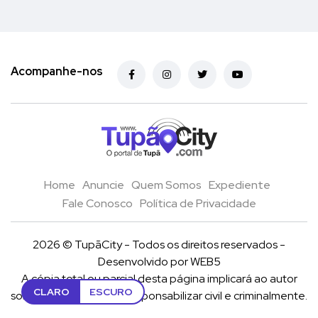
Acompanhe-nos
Home
Anuncie
Quem Somos
Expediente
Fale Conosco
Política de Privacidade
2026 © TupãCity - Todos os direitos reservados -
Desenvolvido por
WEB5
A cópia total ou parcial desta página implicará ao autor
CLARO
ESCURO
sob pena de ter que se reponsabilizar civil e criminalmente.