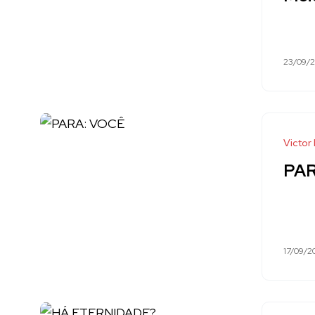
23/09/
Victor
PAR
"Mas e
ressig
17/09/2