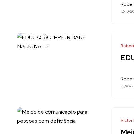
Rober
12/10/2
Robert
EDU
Rober
26/09/
Victor
Mei