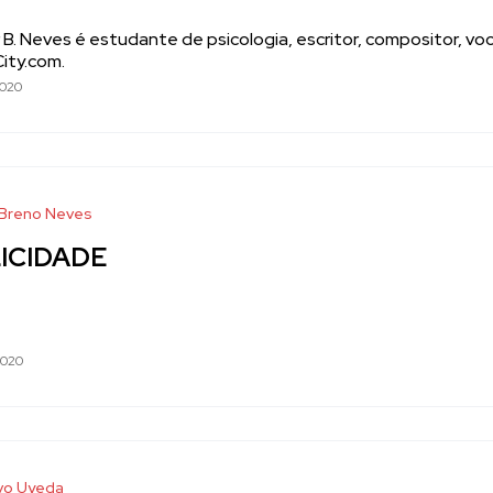
 B. Neves é estudante de psicologia, escritor, compositor, vo
ity.com.
2020
 Breno Neves
ICIDADE
2020
vo Uyeda