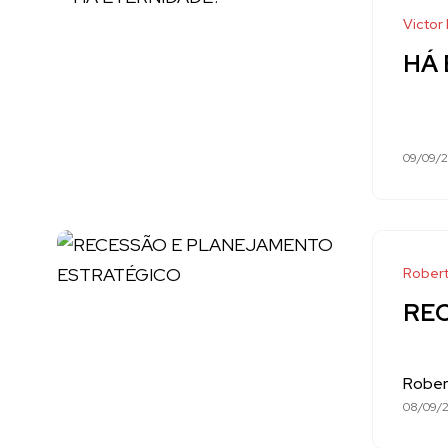
Victor
HÁ
09/09/
Robert
RE
Rober
08/09/