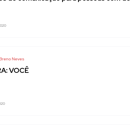
2020
 Breno Neves
A: VOCÊ
nfim, estou aqui apenas lhe dizer três coisas. Que você consi
nificação."
020