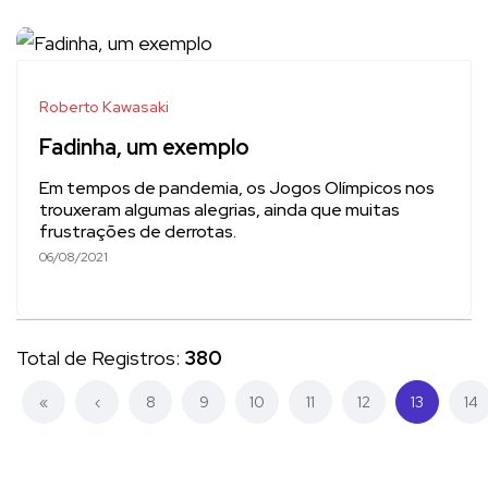
Roberto Kawasaki
Fadinha, um exemplo
Em tempos de pandemia, os Jogos Olímpicos nos
trouxeram algumas alegrias, ainda que muitas
frustrações de derrotas.
06/08/2021
Total de Registros:
380
(current)
«
‹
8
9
10
11
12
13
14